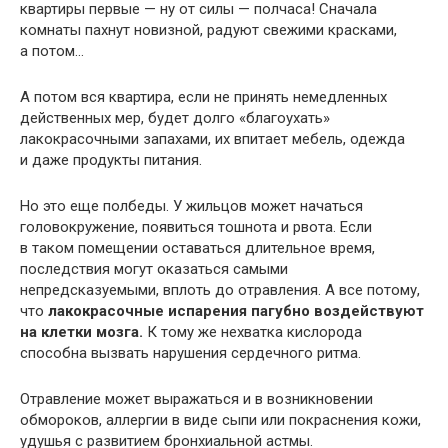
квартиры первые — ну от силы — полчаса! Сначала
комнаты пахнут новизной, радуют свежими красками,
а потом…
А потом вся квартира, если не принять немедленных
действенных мер, будет долго «благоухать»
лакокрасочными запахами, их впитает мебель, одежда
и даже продукты питания.
Но это еще полбеды. У жильцов может начаться
головокружение, появиться тошнота и рвота. Если
в таком помещении оставаться длительное время,
последствия могут оказаться самыми
непредсказуемыми, вплоть до отравления. А все потому,
что
лакокрасочные испарения пагубно воздействуют
на клетки мозга.
К тому же нехватка кислорода
способна вызвать нарушения сердечного ритма.
Отравление может выражаться и в возникновении
обмороков, аллергии в виде сыпи или покраснения кожи,
удушья с развитием бронхиальной астмы.