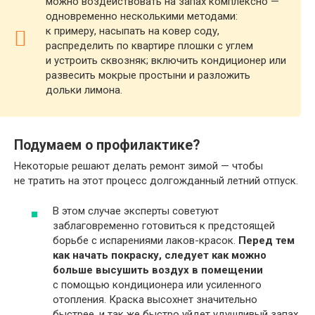
можно воздействовать на запах комплексно —
одновременно несколькими методами:
к примеру, насыпать на ковер соду,
распределить по квартире плошки с углем
и устроить сквозняк; включить кондиционер или
развесить мокрые простыни и разложить
дольки лимона.
Подумаем о профилактике?
Некоторые решают делать ремонт зимой — чтобы
не тратить на этот процесс долгожданный летний отпуск.
В этом случае эксперты советуют
заблаговременно готовиться к предстоящей
борьбе с испарениями лаков-красок.
Перед тем
как начать покраску, следует как можно
больше высушить воздух в помещении
с помощью кондиционера или усиленного
отопления. Краска высохнет значительно
быстрее, и так же быстро уйдет удушливый запах.