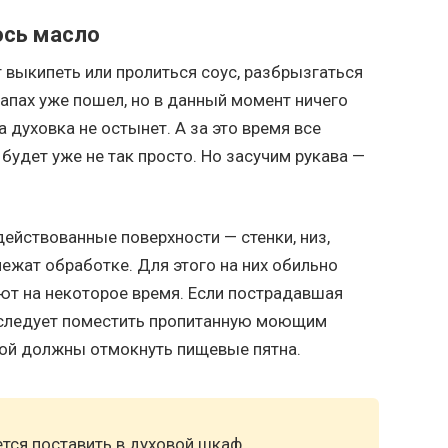
ось масло
 выкипеть или пролиться соус, разбрызгаться
Запах уже пошел, но в данный момент ничего
а духовка не остынет. А за это время все
 будет уже не так просто. Но засучим рукава —
действованные поверхности — стенки, низ,
лежат обработке. Для этого на них обильно
ют на некоторое время. Если пострадавшая
 следует поместить пропитанную моющим
рой должны отмокнуть пищевые пятна.
тся поставить в духовой шкаф