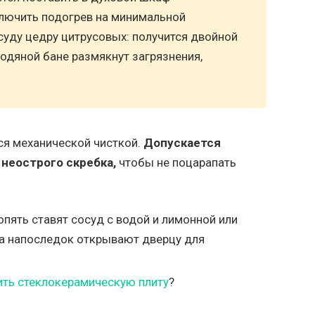
лючить подогрев на минимальной
суду цедру цитрусовых: получится двойной
одяной бане размякнут загрязнения,
ся механической чисткой.
Допускается
 неострого скребка,
чтобы не поцарапать
опять ставят сосуд с водой и лимонной или
 а напоследок открывают дверцу для
ить стеклокерамическую плиту
?