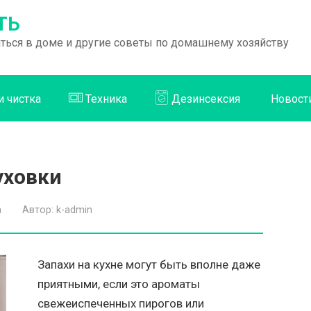
ТЬ
раться в доме и другие советы по домашнему хозяйству
и чистка
Техника
Дезинсексия
Новост
уховки
а
Автор:
k-admin
Запахи на кухне могут быть вполне даже
приятными, если это ароматы
свежеиспеченных пирогов или