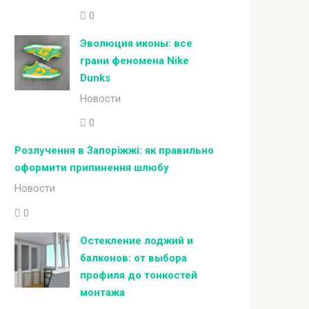
0
Эволюция иконы: все
грани феномена Nike
Dunks
Новости
0
Розлучення в Запоріжжі: як правильно
оформити припинення шлюбу
Новости
0
Остекление лоджий и
балконов: от выбора
профиля до тонкостей
монтажа