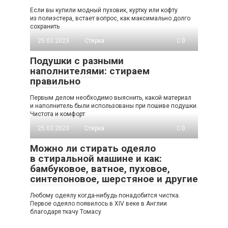
Если вы купили модный пуховик, куртку или кофту
из полиэстера, встает вопрос, как максимально долго
сохранить
25.03.2023
Стирка
0
Подушки с разными
наполнителями: стираем
правильно
Первым делом необходимо выяснить, какой материал
и наполнитель были использованы при пошиве подушки.
Чистота и комфорт
25.03.2023
Стирка
0
Можно ли стирать одеяло
в стиральной машине и как:
бамбуковое, ватное, пуховое,
синтепоновое, шерстяное и другие
Любому одеялу когда-нибудь понадобится чистка.
Первое одеяло появилось в XIV веке в Англии
благодаря ткачу Томасу