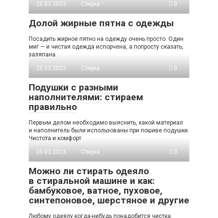
25.03.2023
Стирка
0
Долой жирные пятна с одежды
Посадить жирное пятно на одежду очень просто. Один
миг — и чистая одежда испорчена, а попросту сказать,
заляпана.
25.03.2023
Стирка
0
Подушки с разными
наполнителями: стираем
правильно
Первым делом необходимо выяснить, какой материал
и наполнитель были использованы при пошиве подушки.
Чистота и комфорт
25.03.2023
Стирка
0
Можно ли стирать одеяло
в стиральной машине и как:
бамбуковое, ватное, пуховое,
синтепоновое, шерстяное и другие
Любому одеялу когда-нибудь понадобится чистка.