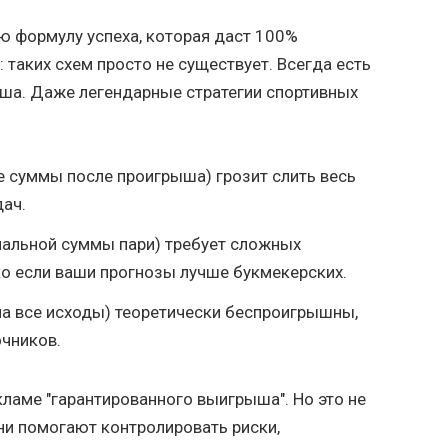
ю формулу успеха, которая даст 100%
 таких схем просто не существует. Всегда есть
ыша. Даже легендарные стратегии спортивных
е суммы после проигрыша) грозит слить весь
дач.
мальной суммы пари) требует сложных
ко если ваши прогнозы лучше букмекерских.
на все исходы) теоретически беспроигрышны,
очников.
екламе "гарантированного выигрыша". Но это не
Они помогают контролировать риски,