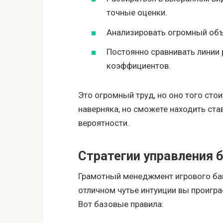
точные оценки.
Анализировать огромный объе
Постоянно сравнивать линии
коэффициентов.
Это огромный труд, но оно того стои
наверняка, но сможете находить ста
вероятности.
Стратегии управления б
Грамотный менеджмент игрового бан
отличном чутье интуиции вы проигра
Вот базовые правила: