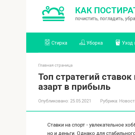
Перейти
КАК ПОСТИРА
к
почистить, погладить, уб
контенту
Стирка
Уборка
Уход 
Главная страница
Топ стратегий ставок 
азарт в прибыль
Опубликовано:
25.05.2021
Рубрика:
Новост
Ставки на спорт - увлекательное хоб
но и деньги. Однако для стабильног