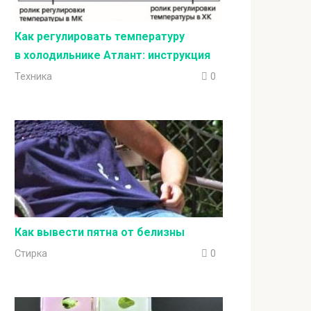
Как регулировать температуру
в холодильнике Атлант: инструкция
Техника
0
Как вывести пятна от белизны
Стирка
0