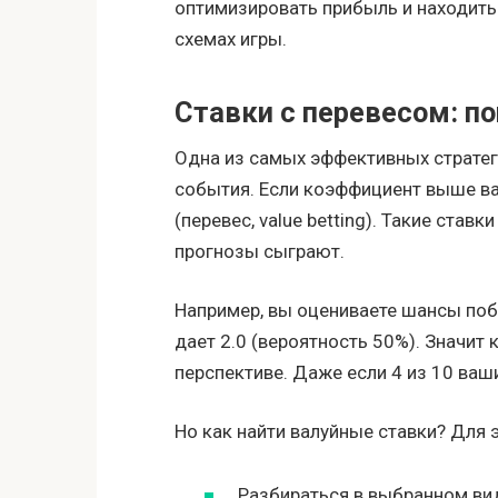
оптимизировать прибыль и находить
схемах игры.
Ставки с перевесом: п
Одна из самых эффективных стратег
события. Если коэффициент выше ва
(перевес, value betting). Такие став
прогнозы сыграют.
Например, вы оцениваете шансы побе
дает 2.0 (вероятность 50%). Значит
перспективе. Даже если 4 из 10 ваш
Но как найти валуйные ставки? Для 
Разбираться в выбранном вид