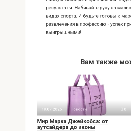
результаты. Набивайте руку на малы
видах спорта. И будьте готовы к мара
развлечения в профессию - успех при
выигрышными!
Вам также мо
19.07.2026
Новости
0
Мир Марка Джейкобса: от
аутсайдера до иконы