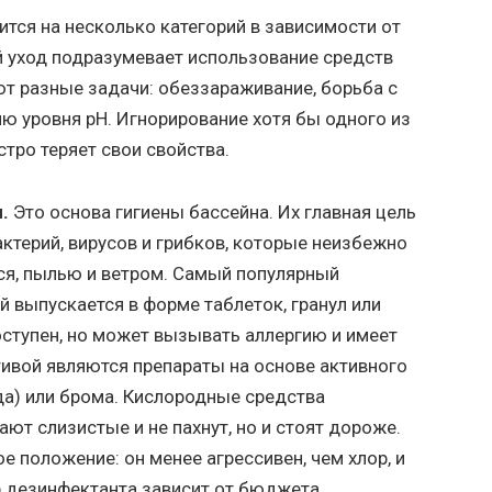
ится на несколько категорий в зависимости от
 уход подразумевает использование средств
ют разные задачи: обеззараживание, борьба с
ю уровня pH. Игнорирование хотя бы одного из
стро теряет свои свойства.
.
Это основа гигиены бассейна. Их главная цель
ктерий, вирусов и грибков, которые неизбежно
ся, пылью и ветром. Самый популярный
й выпускается в форме таблеток, гранул или
ступен, но может вызывать аллергию и имеет
тивой являются препараты на основе активного
да) или брома. Кислородные средства
ют слизистые и не пахнут, но и стоят дороже.
 положение: он менее агрессивен, чем хлор, и
р дезинфектанта зависит от бюджета,