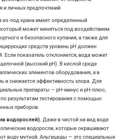
 и личных предпочтений.
 из-под крана имеет определенный
, который может меняться под воздействием
ртного и безопасного купания, а также для
ицирующих средств уровень pH должен
4. Если показатель отклоняется, вода может
 щелочной (высокий pH). В кислой среде
аллических элементов оборудования, а в
ь и снижается эффективность хлора. Для
циальные препараты — pH-минус и pH-плюс,
 по результатам тестирования с помощью
онных приборов.
ив водорослей).
Даже в чистой на вид воде
опические водоросли, которые окрашивают
ают воду мутной. Альгициды — это специальные