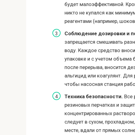
будет малоэффективной. Кром
никто не купался как миниму
реагентами (например, шоко
Соблюдение дозировки и п
запрещается смешивать разн
воду. Каждое средство вносит
упаковке и с учетом объема б
после перерыва, вносится де
альгицид или коагулянт. Для
чтобы насосная станция раб
Техника безопасности.
Все 
резиновых перчатках и защи
концентрированных растворов
следует в сухом, прохладном
месте, вдали от прямых солн