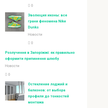
0
Эволюция иконы: все
грани феномена Nike
Dunks
Новости
0
Розлучення в Запоріжжі: як правильно
оформити припинення шлюбу
Новости
0
Остекление лоджий и
балконов: от выбора
профиля до тонкостей
монтажа