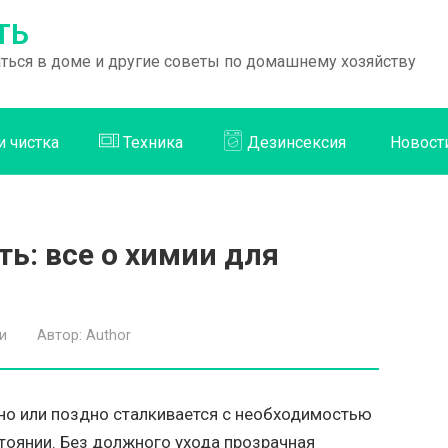
ТЬ
раться в доме и другие советы по домашнему хозяйству
и чистка
Техника
Дезинсексия
Новост
ть: все о химии для
и
Автор:
Author
но или поздно сталкивается с необходимостью
оянии. Без должного ухода прозрачная