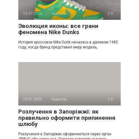
19.07.2026
Новости
0
Эволюция иконы: все грани
феномена Nike Dunks
История кроссовок Nike Dunk началась в далеком 1985
году, когда бренд представил миру модель,
19.07.2026
Новости
0
Розлучення в Запоріжжі: як
правильно оформити припинення
шлюбу
Розлучення в Запоріжжі оформлюється через орган
ДРАЦС або через суд. Порядок залежить від того,