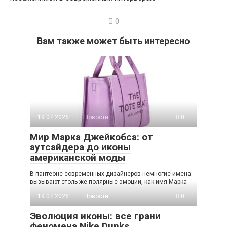
0
Вам также может быть интересно
19.07.2026
Новости
0
Мир Марка Джейкобса: от
аутсайдера до иконы
американской моды
В пантеоне современных дизайнеров немногие имена
вызывают столь же полярные эмоции, как имя Марка
19.07.2026
Новости
0
Эволюция иконы: все грани
феномена Nike Dunks