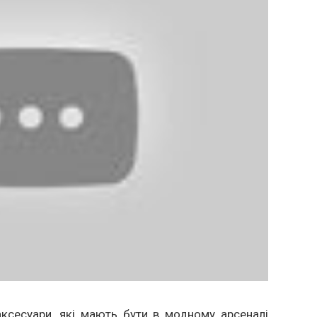
ксесуари, які мають бути в модному арсеналі