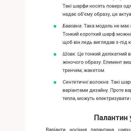
Такі шарфи носять поверх одя
надає об’єму образу, це актуа
Бавовна
. Така модель не має 
Тонкий короткий шарф можна 
щоб він ледь виглядав з-під к
Шовк
. Це тонкий делікатний 
жіночого образу. Елемент виш
тренчем, жакетом.
Синтетичні волокна
. Такі ш
варіантами дизайну. Проте ва
тепла, можуть електризувати 
Палантин 
Варіанти носіння палантина ширш