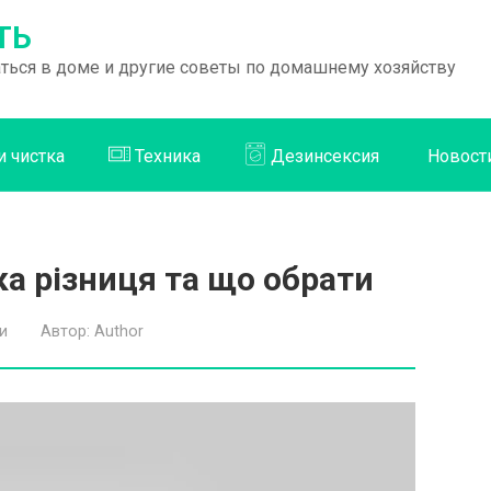
ТЬ
раться в доме и другие советы по домашнему хозяйству
и чистка
Техника
Дезинсексия
Новост
а різниця та що обрати
и
Автор:
Author