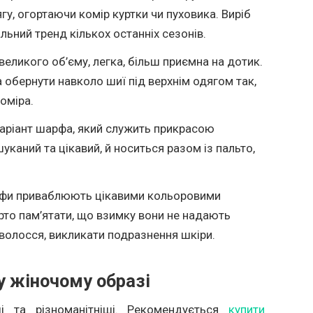
гу, огортаючи комір куртки чи пуховика. Виріб
льний тренд кількох останніх сезонів.
великого об’єму, легка, більш приємна на дотик.
обернути навколо шиї під верхнім одягом так,
оміра.
варіант шарфа, який служить прикрасою
уканий та цікавий, й носиться разом із пальто,
арфи приваблюють цікавими кольоровими
рто пам’ятати, що взимку вони не надають
волосся, викликати подразнення шкіри.
у жіночому образі
і та різноманітніші. Рекомендується
купити