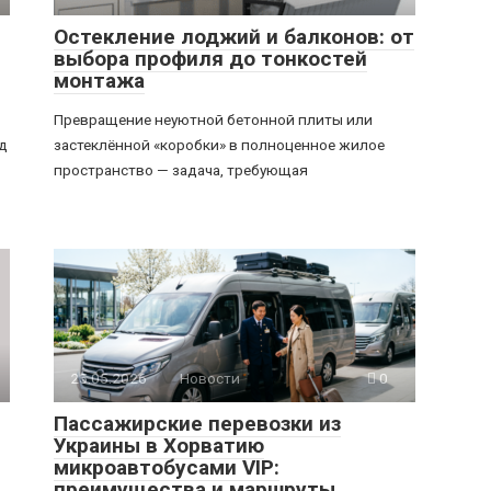
Остекление лоджий и балконов: от
выбора профиля до тонкостей
монтажа
Превращение неуютной бетонной плиты или
ід
застеклённой «коробки» в полноценное жилое
пространство — задача, требующая
25.05.2026
Новости
0
Пассажирские перевозки из
Украины в Хорватию
микроавтобусами VIP:
преимущества и маршруты