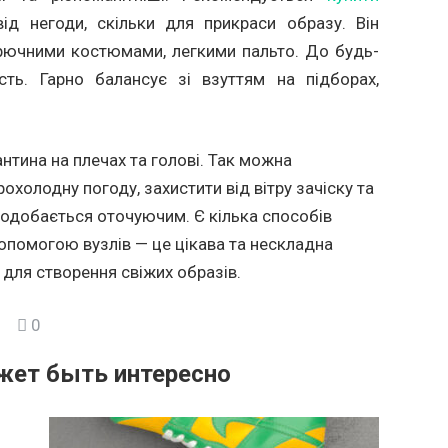
ід негоди, скільки для прикраси образу. Він
брючними костюмами, легкими пальто. До будь-
сть. Гарно балансує зі взуттям на підборах,
нтина на плечах та голові. Так можна
охолодну погоду, захистити від вітру зачіску та
подобається оточуючим. Є кілька способів
 допомогою вузлів — це цікава та нескладна
 для створення свіжих образів.
0
жет быть интересно