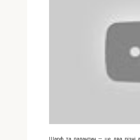
Шарф та палантин — це два різні а