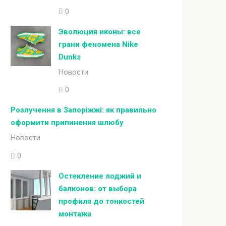
0
Эволюция иконы: все
грани феномена Nike
Dunks
Новости
0
Розлучення в Запоріжжі: як правильно
оформити припинення шлюбу
Новости
0
Остекление лоджий и
балконов: от выбора
профиля до тонкостей
монтажа