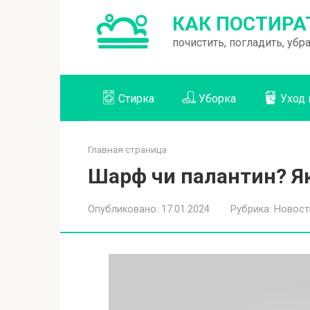
Перейти
КАК ПОСТИРА
к
почистить, погладить, уб
контенту
Стирка
Уборка
Уход 
Главная страница
Шарф чи палантин? Як
Опубликовано:
17.01.2024
Рубрика:
Новост