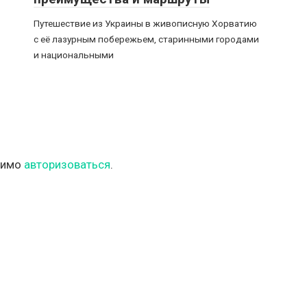
Путешествие из Украины в живописную Хорватию
с её лазурным побережьем, старинными городами
и национальными
димо
авторизоваться
.