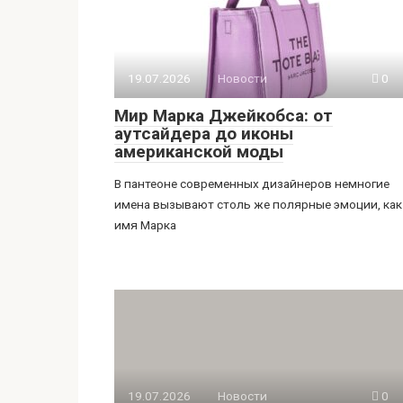
19.07.2026
Новости
0
Мир Марка Джейкобса: от
аутсайдера до иконы
американской моды
В пантеоне современных дизайнеров немногие
имена вызывают столь же полярные эмоции, как
имя Марка
19.07.2026
Новости
0