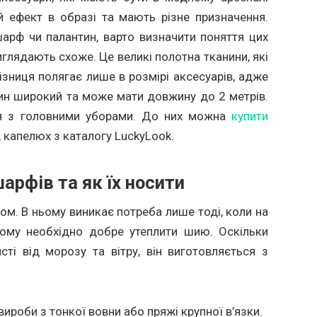
 ефект в образі та мають різне призначення.
рф чи палантин, варто визначити поняття цих
иглядають схоже. Це великі полотна тканини, які
ізниця полягає лише в розмірі аксесуарів, адже
тин широкий та може мати довжину до 2 метрів.
я з головними уборами. До них можна
купити
, капелюх з каталогу LuckyLook.
арфів та як їх носити
м. В ньому виникає потреба лише тоді, коли на
тому необхідно добре утеплити шию. Оскільки
ті від морозу та вітру, він виготовляється з
вироби з тонкої вовни або пряжі крупної в’язки.