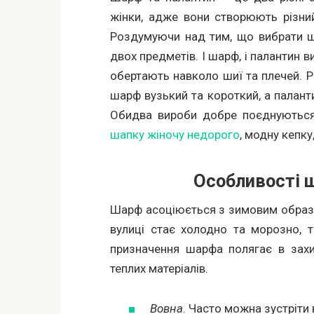
жінки, адже вони створюють різний
Роздумуючи над тим, що вибрати ша
двох предметів. І шарф, і палантин в
обертають навколо шиї та плечей. Р
шарф вузький та короткий, а палан
Обидва вироби добре поєднуютьс
шапку жіночу недорого
, модну кепку
Особливості ш
Шарф асоціюється з зимовим образо
вулиці стає холодно та морозно, 
призначення шарфа полягає в захис
теплих матеріалів.
Вовна
. Часто можна зустріти 