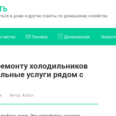
ТЬ
раться в доме и другие советы по домашнему хозяйству
и чистка
Техника
Дезинсексия
Новост
ремонту холодильников
альные услуги рядом с
и
Автор:
Author
любого дома. Это устройство, которое