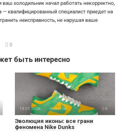
и ваш холодильник начал работать некорректно,
а — квалифицированный специалист приедет на
транить неисправность, не нарушая ваше
0
жет быть интересно
19.07.2026
Новости
0
Эволюция иконы: все грани
феномена Nike Dunks