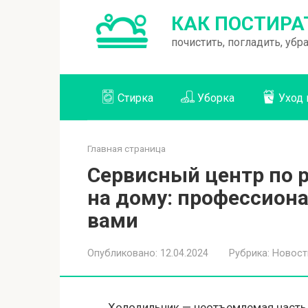
Перейти
КАК ПОСТИРА
к
почистить, погладить, уб
контенту
Стирка
Уборка
Уход 
Главная страница
Сервисный центр по 
на дому: профессион
вами
Опубликовано:
12.04.2024
Рубрика:
Новост
Холодильник — неотъемлемая часть 