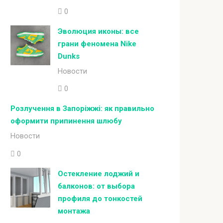
0
Эволюция иконы: все
грани феномена Nike
Dunks
Новости
0
Розлучення в Запоріжжі: як правильно
оформити припинення шлюбу
Новости
0
Остекление лоджий и
балконов: от выбора
профиля до тонкостей
монтажа