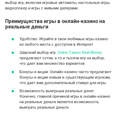
выбор игр, включая игровые автоматы, настольные игры,
видеопокер и игры с живыми дилерами.
Преимущества игры в онлайн-казино на
реальные деньги
Удобство: Играйте в свои любимые игры казино
из любого места с доступом в Интернет.
Широкий выбор игр:
Online Casino Real Money
предлагают сотни, а то и тысячи игр на выбор,
что дает вам множество вариантов.
Бонусы и акции: Онлайн-казино часто предлагают
бонусы и акции новым и существующим игрокам,
что дает вам дополнительный стимул для игры.
Возможность выигрыша реальных денег:
Конечно, главной причиной игры в онлайн-казино
на реальные деньги является возможность
выиграть реальные деньги.