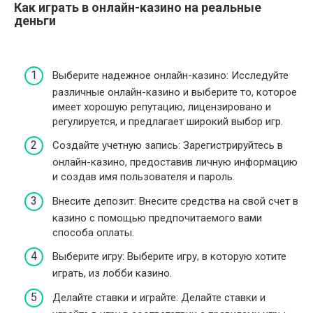
Как играть в онлайн-казино на реальные
деньги
Выберите надежное онлайн-казино: Исследуйте
различные онлайн-казино и выберите то, которое
имеет хорошую репутацию, лицензировано и
регулируется, и предлагает широкий выбор игр.
Создайте учетную запись: Зарегистрируйтесь в
онлайн-казино, предоставив личную информацию
и создав имя пользователя и пароль.
Внесите депозит: Внесите средства на свой счет в
казино с помощью предпочитаемого вами
способа оплаты.
Выберите игру: Выберите игру, в которую хотите
играть, из лобби казино.
Делайте ставки и играйте: Делайте ставки и