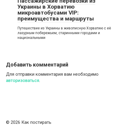
Пассажирские перевозки из
Украины в Хорватию
микроавтобусами VIP:
преимущества и маршруты
Путешествие из Украины в живописную Хорватию с её
лазурным побережьем, старинными городами и
национальными
Добавить комментарий
Для отправки комментария вам необходимо
авторизоваться
.
© 2026 Как постирать