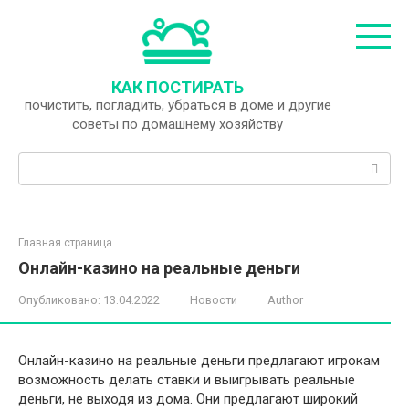
Перейти
к
контенту
КАК ПОСТИРАТЬ
почистить, погладить, убраться в доме и другие
советы по домашнему хозяйству
Поиск:
Главная страница
Онлайн-казино на реальные деньги
Опубликовано:
13.04.2022
Новости
Author
Онлайн-казино на реальные деньги предлагают игрокам
возможность делать ставки и выигрывать реальные
деньги, не выходя из дома. Они предлагают широкий