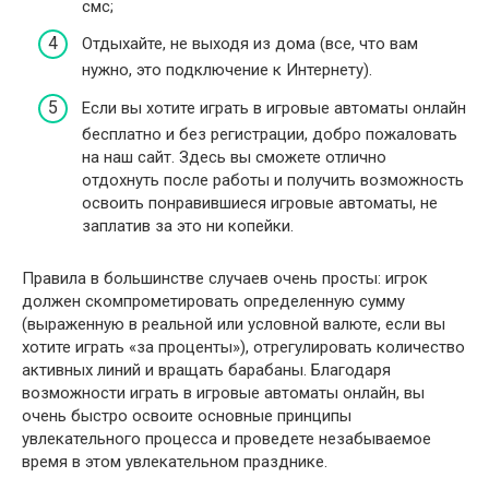
смс;
Отдыхайте, не выходя из дома (все, что вам
нужно, это подключение к Интернету).
Если вы хотите играть в игровые автоматы онлайн
бесплатно и без регистрации, добро пожаловать
на наш сайт. Здесь вы сможете отлично
отдохнуть после работы и получить возможность
освоить понравившиеся игровые автоматы, не
заплатив за это ни копейки.
Правила в большинстве случаев очень просты: игрок
должен скомпрометировать определенную сумму
(выраженную в реальной или условной валюте, если вы
хотите играть «за проценты»), отрегулировать количество
активных линий и вращать барабаны. Благодаря
возможности играть в игровые автоматы онлайн, вы
очень быстро освоите основные принципы
увлекательного процесса и проведете незабываемое
время в этом увлекательном празднике.