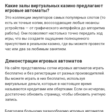
Какие залы виртуальных казино предлагают
игровые автоматы?
Это коллекции эмуляторов самых популярных слотов (то
есть их точные копии, воссоздающие любые нюансы
устройства — от графического интерфейса до алгоритма
работы). Они позволяют настолько точно передать ход
игры, что вы создаете ощущение полноценного
присутствия в реальном казино, где вы можете провести
час или два за любимым занятием.
Демонстрации игровых автоматов
На сайте представлены сотни игровых автоматов играть
бесплатно и без регистрации от разных производителей.
Вы можете играть в них бесплатно, используя
виртуальные деньги, которые в настоящее время
называются кредитами или обертками. Если он исчерпан,
достаточно обновить страницу, чтобы обновить учетную
запись.
Благодаря большому разнообразию игровых автоматов