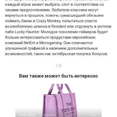
каждый игрок может выбрать слот в соответствии со
своими предпочтениями. Любители классики могут
вернуться в прошлое, помочь сумасшедшей обезьяне
поймать банан в Crazy Monkey, попытаться спасти
возлюбленную шпиона в Resident или отдохнуть в уютном
пабе Lucky Haunter. Молодое поколение геймеров будет
больше интересоваться продуктами европейских
компаний NetEnt и Microgaming. Они отличаются
улучшенной графикой и наличием дополнительных
возможностей, таких как октябрьская покупка бонусов.
0
Вам также может быть интересно
19.07.2026
Новости
0