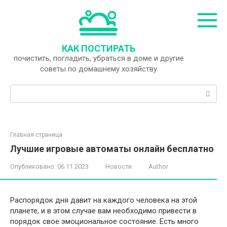
Перейти
к
контенту
КАК ПОСТИРАТЬ
почистить, погладить, убраться в доме и другие
советы по домашнему хозяйству
Поиск:
Главная страница
Лучшие игровые автоматы онлайн бесплатно
Опубликовано:
06.11.2023
Новости
Author
Распорядок дня давит на каждого человека на этой
планете, и в этом случае вам необходимо привести в
порядок свое эмоциональное состояние. Есть много