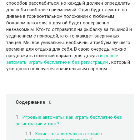
способов расслабиться, но каждый должен определить
для себя наиболее приемлемый. Один будет лежать на
диване в горизонтальном положении с любимым
бокалом алкоголя, а другой будет совершенно
незнакомым. Кто-то отправится на рыбалку за тишиной и
уединением с природой, кто-то жаждет энергичных
танцев. Мы все уникальны, необычны и требуем лучшего
времени для отдыха для себя. В свою очередь, можно
предложить отличный вариант для досуга
игровые
автоматы играть бесплатно и без регистрации
, который
уже давно пользуется значительным спросом.
Содержание
Игровые автоматы: как играть бесплатно без
регистрации и трат?
Какие залы виртуальных казино