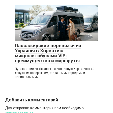
25.05.2026
Новости
0
Пассажирские перевозки из
Украины в Хорватию
микроавтобусами VIP:
преимущества и маршруты
Путешествие из Украины в живописную Хорватию с её
лазурным побережьем, старинными городами и
национальными
Добавить комментарий
Для отправки комментария вам необходимо