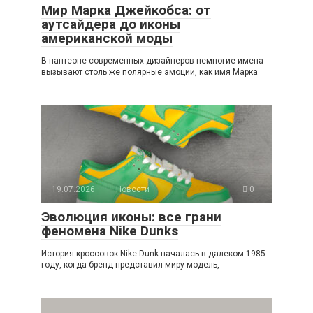
Мир Марка Джейкобса: от
аутсайдера до иконы
американской моды
В пантеоне современных дизайнеров немногие имена
вызывают столь же полярные эмоции, как имя Марка
19.07.2026
Новости
0
Эволюция иконы: все грани
феномена Nike Dunks
История кроссовок Nike Dunk началась в далеком 1985
году, когда бренд представил миру модель,