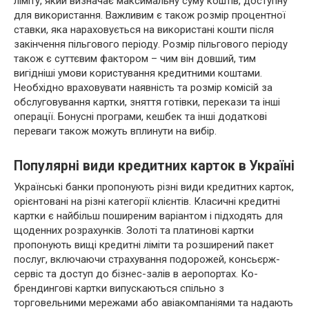
ліміту, який визначає максимальну суму коштів, доступну
для використання. Важливим є також розмір процентної
ставки, яка нараховується на використані кошти після
закінчення пільгового періоду. Розмір пільгового періоду
також є суттєвим фактором – чим він довший, тим
вигідніші умови користування кредитними коштами.
Необхідно враховувати наявність та розмір комісій за
обслуговування картки, зняття готівки, перекази та інші
операції. Бонусні програми, кешбек та інші додаткові
переваги також можуть вплинути на вибір.
Популярні види кредитних карток в Україні
Українські банки пропонують різні види кредитних карток,
орієнтовані на різні категорії клієнтів. Класичні кредитні
картки є найбільш поширеним варіантом і підходять для
щоденних розрахунків. Золоті та платинові картки
пропонують вищі кредитні ліміти та розширений пакет
послуг, включаючи страхування подорожей, консьєрж-
сервіс та доступ до бізнес-залів в аеропортах. Ко-
брендингові картки випускаються спільно з
торговельними мережами або авіакомпаніями та надають