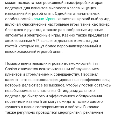
может похвастаться роскошной атмосферой, которая
подходит для клиентов высокого класса, ищущих
изысканный игровой опыт. Одной из отличительных
особенностей
казино Ирвин
является широкий выбор игр,
включая классические настольные игры, такие как покер,
блэкджек и рулетка, а также разнообразные игровые
автоматы и электронные игры. Казино также предлагает
эксклюзивные VIP-залы и отдельные комнаты для
гостей, которые ищут более персонализированный и
высококлассный игровой опыт.
Помимо впечатляющих игровых возможностей, Irvin
Casino отличается исключительным обслуживанием
клиентов и стремлением к совершенству. Персонал
казино - это высококвалифицированные профессионалы,
которые делают все возможное, чтобы у гостей остались
незабываемые впечатления. От индивидуального
подхода до быстрого и эффективного обслуживания
посетители казино Irvin могут ожидать только самого
лучшего в плане гостеприимства и заботы. В казино
также регулярно проводятся мероприятия, рекламные