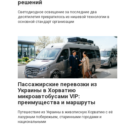
решений
Светодиодное освещение за последние два
десятилетия превратилось из нишевой технологии в
основной стандарт организации
25.05.2026
Новости
0
Пассажирские перевозки из
Украины в Хорватию
микроавтобусами VIP:
преимущества и маршруты
Путешествие из Украины в живописную Хорватию с её
лазурным побережьем, старинными городами и
национальными