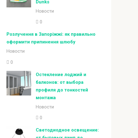
Dunks
Новости
0
Розлучення в Запоріжжі: як правильно
оформити припинення шлюбу
Новости
0
Остекление лоджий и
балконов: от выбора
профиля до тонкостей
монтажа
Новости
0
Светодиодное освещение:
от бытовых ламп до