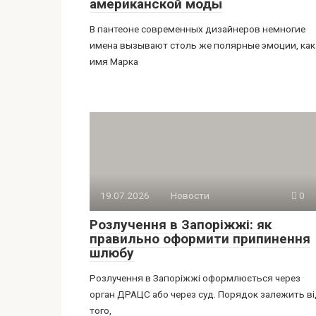
американской моды
В пантеоне современных дизайнеров немногие
имена вызывают столь же полярные эмоции, как
имя Марка
19.07.2026
Новости
0
Розлучення в Запоріжжі: як
правильно оформити припинення
шлюбу
Розлучення в Запоріжжі оформлюється через
орган ДРАЦС або через суд. Порядок залежить в
того,