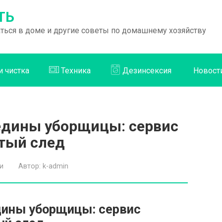
ТЬ
раться в доме и другие советы по домашнему хозяйству
и чистка
Техника
Дезинсексия
Новост
редины уборщицы: сервис
тый след
и
Автор:
k-admin
дины уборщицы: сервис