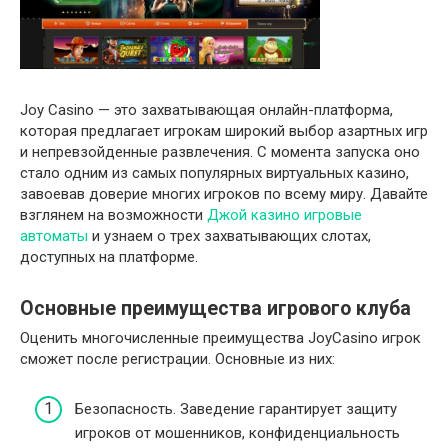
Joy Casino — это захватывающая онлайн-платформа,
которая предлагает игрокам широкий выбор азартных игр
и непревзойденные развлечения. С момента запуска оно
стало одним из самых популярных виртуальных казино,
завоевав доверие многих игроков по всему миру. Давайте
взглянем на возможности
Джой казино игровые
автоматы
и узнаем о трех захватывающих слотах,
доступных на платформе.
Основные преимущества игрового клуба
Оценить многочисленные преимущества JoyCasino игрок
сможет после регистрации. Основные из них:
Безопасность. Заведение гарантирует защиту
игроков от мошенников, конфиденциальность