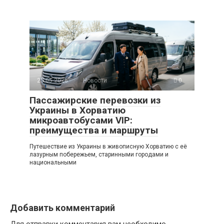
25.05.2026
Новости
0
Пассажирские перевозки из
Украины в Хорватию
микроавтобусами VIP:
преимущества и маршруты
Путешествие из Украины в живописную Хорватию с её
лазурным побережьем, старинными городами и
национальными
Добавить комментарий