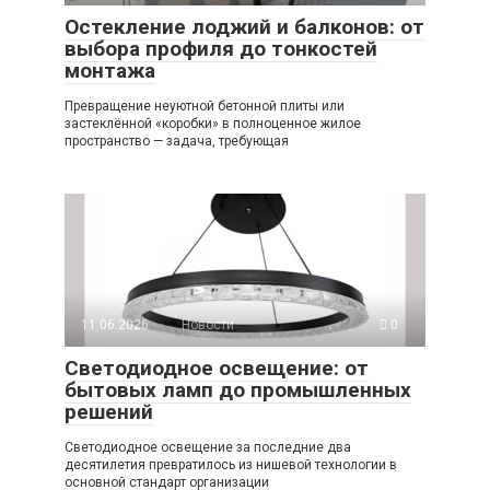
Остекление лоджий и балконов: от
выбора профиля до тонкостей
монтажа
Превращение неуютной бетонной плиты или
застеклённой «коробки» в полноценное жилое
пространство — задача, требующая
11.06.2026
Новости
0
Светодиодное освещение: от
бытовых ламп до промышленных
решений
Светодиодное освещение за последние два
десятилетия превратилось из нишевой технологии в
основной стандарт организации