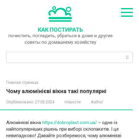
Перейти
к
контенту
КАК ПОСТИРАТЬ
почистить, погладить, убраться в доме и другие
советы по домашнему хозяйству
Поиск:
Главная страница
Чому алюмінієві вікна такі популярні
Опубликовано:
27.03.2024
Новости
Author
Алюмінієві вікна
https://dobroplast.com.ua/
– одне із
найпопулярніших рішень при виборі склопакетів. І це
невипадково! Давайте розберемося, чому алюмінієві