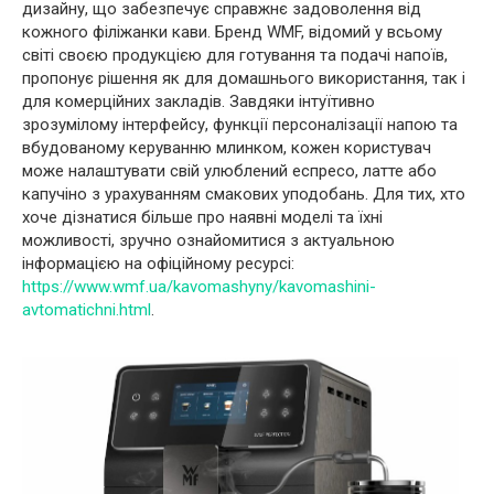
дизайну, що забезпечує справжнє задоволення від
кожного філіжанки кави. Бренд WMF, відомий у всьому
світі своєю продукцією для готування та подачі напоїв,
пропонує рішення як для домашнього використання, так і
для комерційних закладів. Завдяки інтуїтивно
зрозумілому інтерфейсу, функції персоналізації напою та
вбудованому керуванню млинком, кожен користувач
може налаштувати свій улюблений еспресо, латте або
капучіно з урахуванням смакових уподобань. Для тих, хто
хоче дізнатися більше про наявні моделі та їхні
можливості, зручно ознайомитися з актуальною
інформацією на офіційному ресурсі:
https://www.wmf.ua/kavomashyny/kavomashini-
avtomatichni.html
.