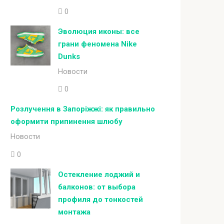
0
Эволюция иконы: все
грани феномена Nike
Dunks
Новости
0
Розлучення в Запоріжжі: як правильно
оформити припинення шлюбу
Новости
0
Остекление лоджий и
балконов: от выбора
профиля до тонкостей
монтажа