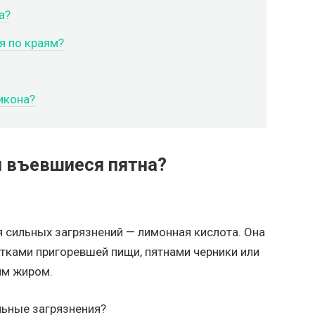
а?
я по краям?
икона?
и въевшиеся пятна?
 сильных загрязнений — лимонная кислота. Она
тками пригоревшей пищи, пятнами черники или
им жиром.
льные загрязнения?